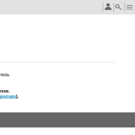
nista.
esse.
gistrato
).