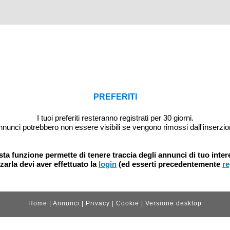
PREFERITI
I tuoi preferiti resteranno registrati per 30 giorni.
nnunci potrebbero non essere visibili se vengono rimossi dall'inserzio
ta funzione permette di tenere traccia degli annunci di tuo inter
zzarla devi aver effettuato la
login
(ed esserti precedentemente
re
Home
|
Annunci
|
Privacy
|
Cookie
|
Versione desktop