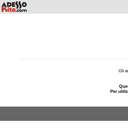
Gli a
Ques
Per utili