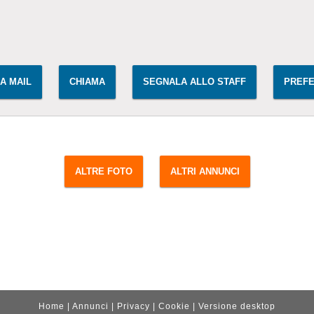
IA MAIL
CHIAMA
SEGNALA ALLO STAFF
PREFE
ALTRE FOTO
ALTRI ANNUNCI
Home
|
Annunci
|
Privacy
|
Cookie
|
Versione desktop