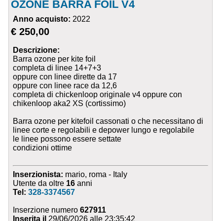
OZONE BARRA FOIL V4
Anno acquisto:
2022
€ 250,00
Descrizione:
Barra ozone per kite foil
completa di linee 14+7+3
oppure con linee dirette da 17
oppure con linee race da 12,6
completa di chickenloop originale v4 oppure con
chikenloop aka2 XS (cortissimo)
Barra ozone per kitefoil cassonati o che necessitano di
linee corte e regolabili e depower lungo e regolabile
le linee possono essere settate
condizioni ottime
Inserzionista:
mario, roma - Italy
Utente da oltre
16
anni
Tel:
328-3374567
Inserzione numero
627911
Inserita il
29/06/2026 alle 23:35:42