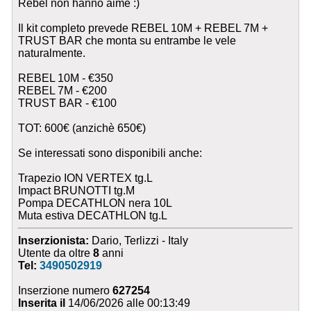
Rebel non hanno aimè :)
Il kit completo prevede REBEL 10M + REBEL 7M +
TRUST BAR che monta su entrambe le vele
naturalmente.
REBEL 10M - €350
REBEL 7M - €200
TRUST BAR - €100
TOT: 600€ (anzichè 650€)
Se interessati sono disponibili anche:
Trapezio ION VERTEX tg.L
Impact BRUNOTTI tg.M
Pompa DECATHLON nera 10L
Muta estiva DECATHLON tg.L
Inserzionista:
Dario, Terlizzi - Italy
Utente da oltre
8
anni
Tel:
3490502919
Inserzione numero
627254
Inserita il
14/06/2026 alle 00:13:49