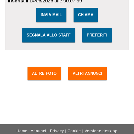
Inserita il
14/06/2026 alle 00:07:39
INVIA MAIL
CHIAMA
SEGNALA ALLO STAFF
PREFERITI
ALTRE FOTO
ALTRI ANNUNCI
Home
|
Annunci
|
Privacy
|
Cookie
|
Versione desktop