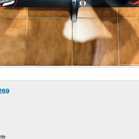
269
nte