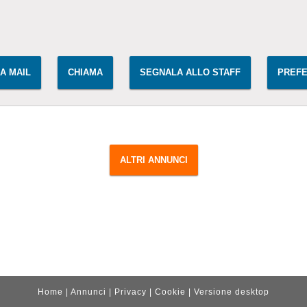
IA MAIL
CHIAMA
SEGNALA ALLO STAFF
PREFE
ALTRI ANNUNCI
Home
|
Annunci
|
Privacy
|
Cookie
|
Versione desktop