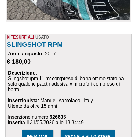
KITESURF ALI
USATO
SLINGSHOT RPM
Anno acquisto:
2017
€ 180,00
Descrizione:
Slingshot rpm 11 mt compreso di barra ottimo stato ha
solo qualche patcth adesiva x microfori compreso di
barra
Inserzionista:
Manuel, samolaco - Italy
Utente da oltre
15
anni
Inserzione numero
626635
Inserita il
31/05/2026 alle 13:34:49
INVIA MAIL
SEGNALA ALLO STAFF