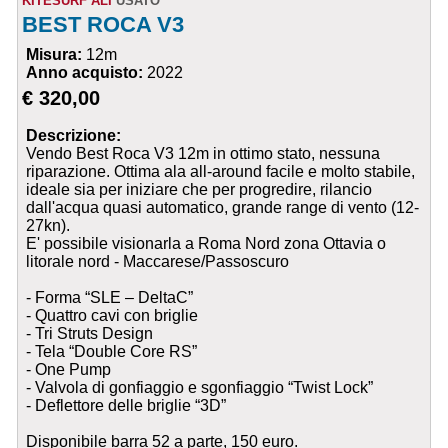
KITESURF ALI
USATO
BEST ROCA V3
Misura:
12m
Anno acquisto:
2022
€ 320,00
Descrizione:
Vendo Best Roca V3 12m in ottimo stato, nessuna
riparazione. Ottima ala all-around facile e molto stabile,
ideale sia per iniziare che per progredire, rilancio
dall'acqua quasi automatico, grande range di vento (12-
27kn).
E' possibile visionarla a Roma Nord zona Ottavia o
litorale nord - Maccarese/Passoscuro
- Forma “SLE – DeltaC”
- Quattro cavi con briglie
- Tri Struts Design
- Tela “Double Core RS”
- One Pump
- Valvola di gonfiaggio e sgonfiaggio “Twist Lock”
- Deflettore delle briglie “3D”
Disponibile barra 52 a parte, 150 euro.