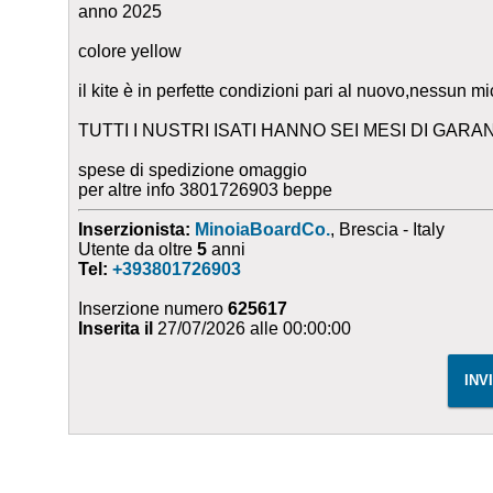
anno 2025
colore yellow
il kite è in perfette condizioni pari al nuovo,nessun m
TUTTI I NUSTRI ISATI HANNO SEI MESI DI GA
spese di spedizione omaggio
per altre info 3801726903 beppe
Inserzionista:
MinoiaBoardCo.
, Brescia - Italy
Utente da oltre
5
anni
Tel:
+393801726903
Inserzione numero
625617
Inserita il
27/07/2026 alle 00:00:00
INV