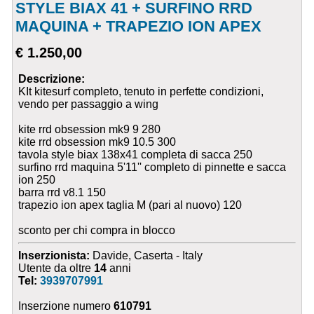
STYLE BIAX 41 + SURFINO RRD
MAQUINA + TRAPEZIO ION APEX
€ 1.250,00
Descrizione:
KIt kitesurf completo, tenuto in perfette condizioni,
vendo per passaggio a wing
kite rrd obsession mk9 9 280
kite rrd obsession mk9 10.5 300
tavola style biax 138x41 completa di sacca 250
surfino rrd maquina 5'11'' completo di pinnette e sacca
ion 250
barra rrd v8.1 150
trapezio ion apex taglia M (pari al nuovo) 120
sconto per chi compra in blocco
Inserzionista:
Davide, Caserta - Italy
Utente da oltre
14
anni
Tel:
3939707991
Inserzione numero
610791